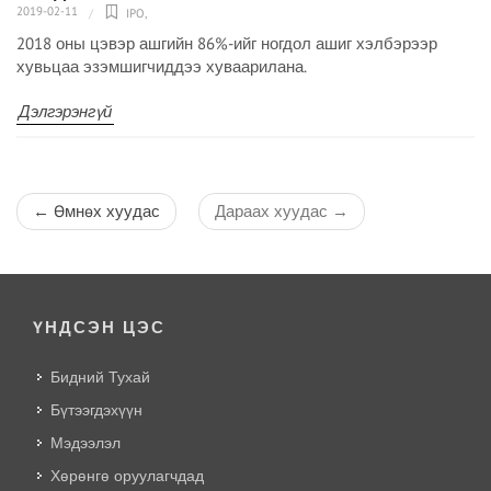
2019-02-11
IPO
,
2018 оны цэвэр ашгийн 86%-ийг ногдол ашиг хэлбэрээр
хувьцаа эзэмшигчиддээ хуваарилана.
Дэлгэрэнгүй
←
Өмнөх хуудас
Дараах хуудас
→
ҮНДСЭН ЦЭС
Бидний Тухай
Бүтээгдэхүүн
Мэдээлэл
Хөрөнгө оруулагчдад