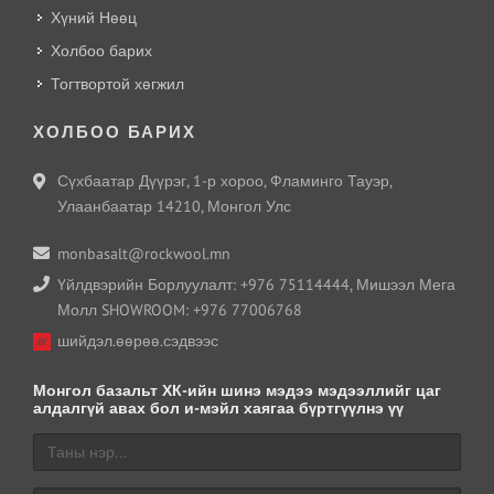
Хүний Нөөц
Холбоо барих
Тогтвортой хөгжил
ХОЛБОО БАРИХ
Сүхбаатар Дүүрэг, 1-р хороо, Фламинго Тауэр,
Улаанбаатар 14210, Монгол Улс
monbasalt@rockwool.mn
Үйлдвэрийн Борлуулалт: +976 75114444, Мишээл Мега
Молл SHOWROOM: +976 77006768
шийдэл.өөрөө.сэдвээс
Монгол базальт ХК-ийн шинэ мэдээ мэдээллийг цаг
алдалгүй авах бол и-мэйл хаягаа бүртгүүлнэ үү