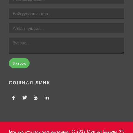
Илгээх
СОШИАЛ ЛИНК
Бүх эрх хуулиар хамгаалагдсан © 2018 Монгол базальт ХК