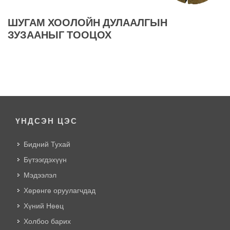
ШУГАМ ХООЛОЙН ДУЛААЛГЫН
ЗУЗААНЫГ ТООЦОХ
ҮНДСЭН ЦЭС
Бидний Тухай
Бүтээгдэхүүн
Мэдээлэл
Хөрөнгө оруулагчдад
Хүний Нөөц
Холбоо барих