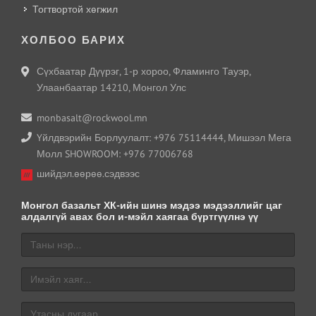
Тогтвортой хөгжил
ХОЛБОО БАРИХ
Сүхбаатар Дүүрэг, 1-р хороо, Фламинго Тауэр,
Улаанбаатар 14210, Монгол Улс
monbasalt@rockwool.mn
Үйлдвэрийн Борлуулалт: +976 75114444, Мишээл Мега
Молл SHOWROOM: +976 77006768
шийдэл.өөрөө.сэдвээс
Монгол базальт ХК-ийн шинэ мэдээ мэдээллийг цаг
алдалгүй авах бол и-мэйл хаягаа бүртгүүлнэ үү